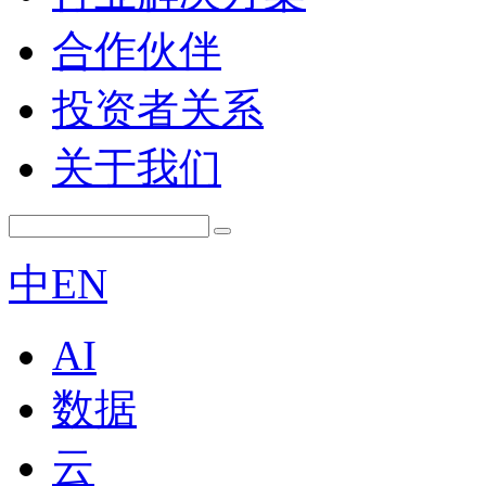
合作伙伴
投资者关系
关于我们
中
EN
AI
数据
云