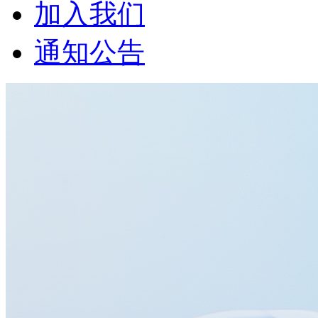
加入我们
通知公告