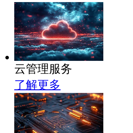
云管理服务
了解更多