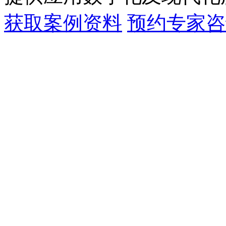
获取案例资料
预约专家咨