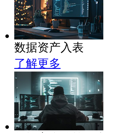
数据资产入表
了解更多