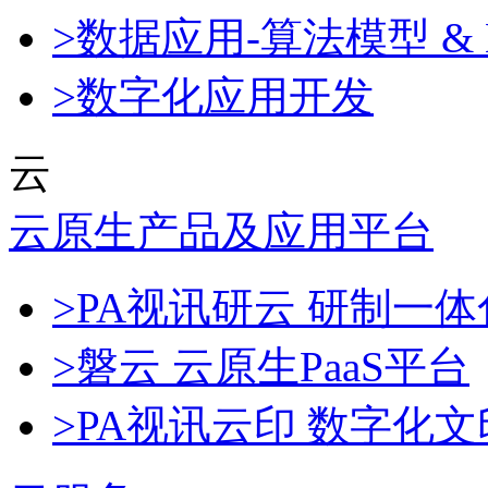
>数据应用-算法模型 & 
>数字化应用开发
云
云原生产品及应用平台
>PA视讯研云 研制一
>磐云 云原生PaaS平台
>PA视讯云印 数字化