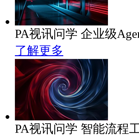
PA视讯问学 企业级Age
了解更多
PA视讯问学 智能流程