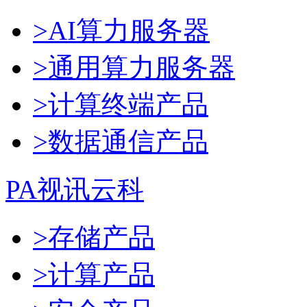
>AI算力服务器
>通用算力服务器
>计算终端产品
>数据通信产品
PA视讯云科
>存储产品
>计算产品