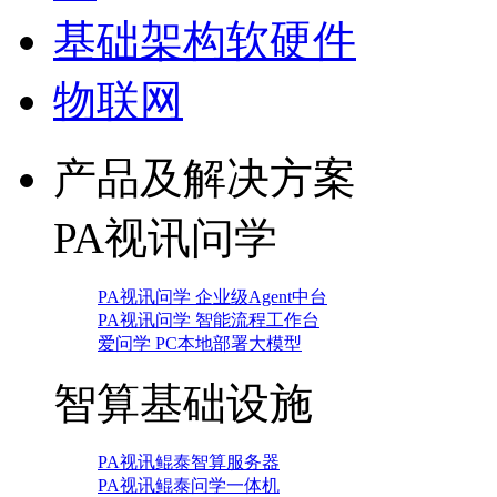
基础架构软硬件
物联网
产品及解决方案
PA视讯问学
PA视讯问学 企业级Agent中台
PA视讯问学 智能流程工作台
爱问学 PC本地部署大模型
智算基础设施
PA视讯鲲泰智算服务器
PA视讯鲲泰问学一体机